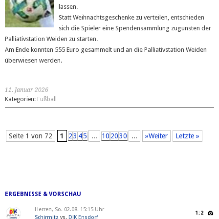
lassen.
Statt Weihnachtsgeschenke zu verteilen, entschieden
sich die Spieler eine Spendensammlung zugunsten der
Palliativstation Weiden zu starten.
Am Ende konnten 555 Euro gesammelt und an die Palliativstation Weiden
überwiesen werden.
11. Januar 2026
Kategorien:
Fußball
Seite 1 von 72
1
2
3
4
5
...
10
20
30
...
»Weiter
Letzte »
ERGEBNISSE & VORSCHAU
Herren, So. 02.08. 15:15 Uhr
1:2
Schirmitz
vs.
DJK Ensdorf