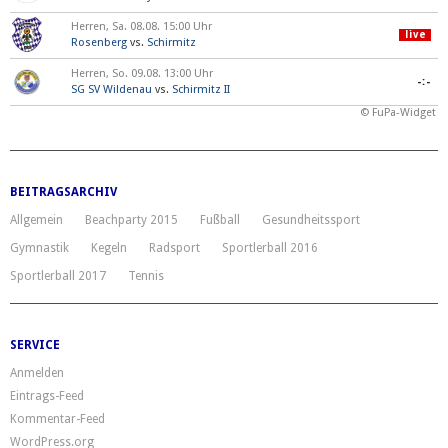
Herren, Sa. 08.08. 15:00 Uhr
live
Rosenberg
vs.
Schirmitz
Herren, So. 09.08. 13:00 Uhr
-:-
SG SV Wildenau
vs.
Schirmitz II
© FuPa-Widget
BEITRAGSARCHIV
Allgemein
Beachparty 2015
Fußball
Gesundheitssport
Gymnastik
Kegeln
Radsport
Sportlerball 2016
Sportlerball 2017
Tennis
SERVICE
Anmelden
Eintrags-Feed
Kommentar-Feed
WordPress.org